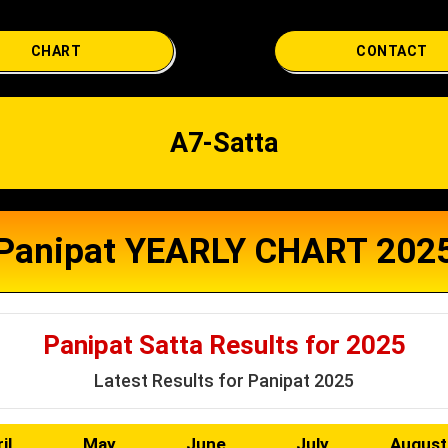
CHART
CONTACT
A7-Satta
Panipat YEARLY CHART 202
Panipat Satta Results for 2025
Latest Results for Panipat 2025
il
May
June
July
August