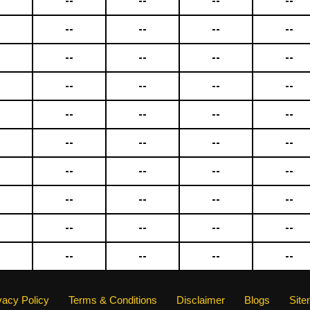
--
--
--
--
--
--
--
--
--
--
--
--
--
--
--
--
--
--
--
--
--
--
--
--
--
--
--
--
--
--
--
--
--
--
--
--
--
--
--
--
vacy Policy
Terms & Conditions
Disclaimer
Blogs
Sit