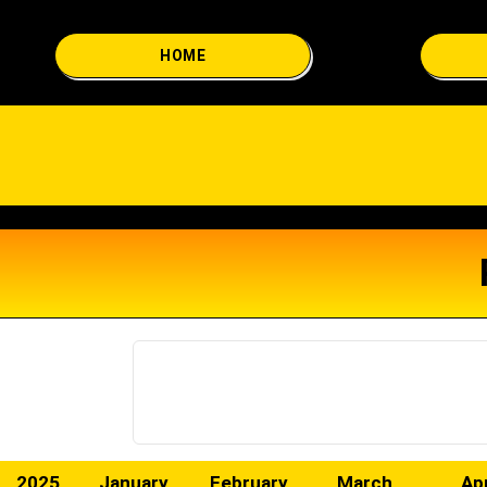
HOME
2025
January
February
March
Apr