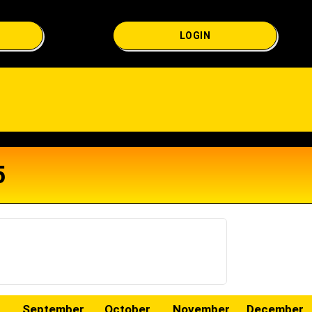
LOGIN
5
September
October
November
December