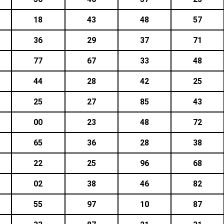
18
43
48
57
36
29
37
71
77
67
33
48
44
28
42
25
25
27
85
43
00
23
48
72
65
36
28
38
22
25
96
68
02
38
46
82
55
97
10
87