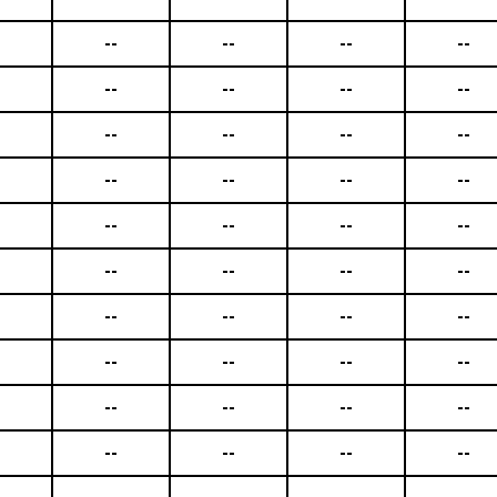
--
--
--
--
--
--
--
--
--
--
--
--
--
--
--
--
--
--
--
--
--
--
--
--
--
--
--
--
--
--
--
--
--
--
--
--
--
--
--
--