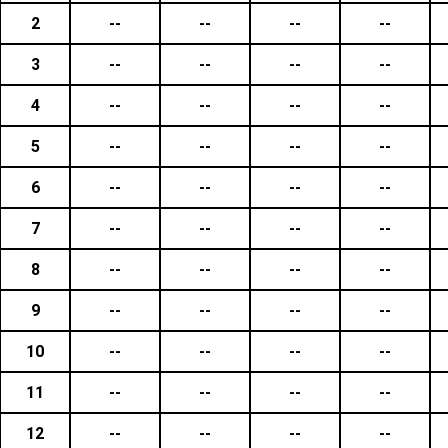
2
--
--
--
--
3
--
--
--
--
4
--
--
--
--
5
--
--
--
--
6
--
--
--
--
7
--
--
--
--
8
--
--
--
--
9
--
--
--
--
10
--
--
--
--
11
--
--
--
--
12
--
--
--
--