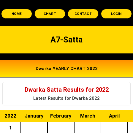
HOME
CHART
CONTACT
LOGIN
A7-Satta
Dwarka YEARLY CHART 2022
Dwarka Satta Results for 2022
Latest Results for Dwarka 2022
2022
January
February
March
April
1
--
--
--
--