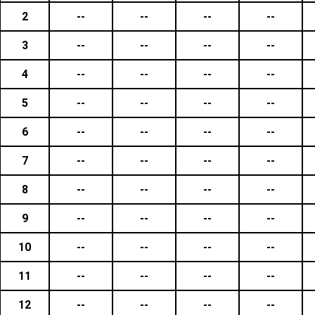
2
--
--
--
--
3
--
--
--
--
4
--
--
--
--
5
--
--
--
--
6
--
--
--
--
7
--
--
--
--
8
--
--
--
--
9
--
--
--
--
10
--
--
--
--
11
--
--
--
--
12
--
--
--
--