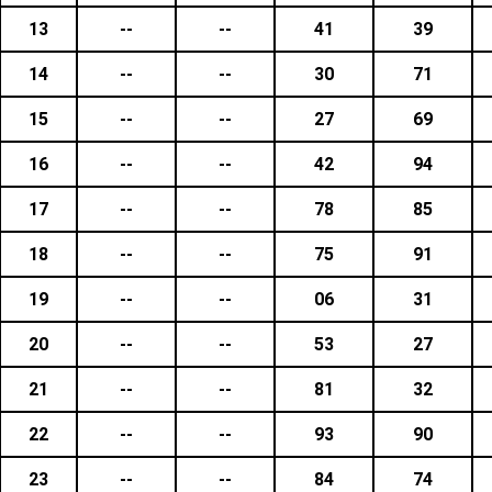
13
--
--
41
39
14
--
--
30
71
15
--
--
27
69
16
--
--
42
94
17
--
--
78
85
18
--
--
75
91
19
--
--
06
31
20
--
--
53
27
21
--
--
81
32
22
--
--
93
90
23
--
--
84
74