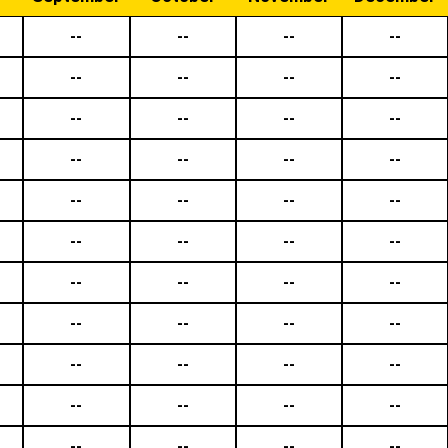
--
--
--
--
--
--
--
--
--
--
--
--
--
--
--
--
--
--
--
--
--
--
--
--
--
--
--
--
--
--
--
--
--
--
--
--
--
--
--
--
--
--
--
--