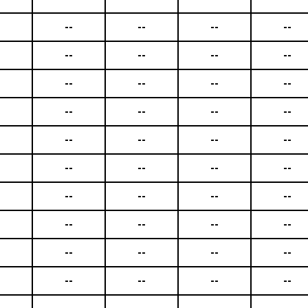
--
--
--
--
--
--
--
--
--
--
--
--
--
--
--
--
--
--
--
--
--
--
--
--
--
--
--
--
--
--
--
--
--
--
--
--
--
--
--
--