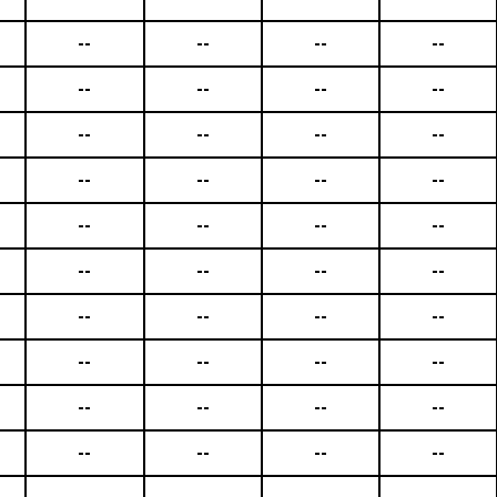
--
--
--
--
--
--
--
--
--
--
--
--
--
--
--
--
--
--
--
--
--
--
--
--
--
--
--
--
--
--
--
--
--
--
--
--
--
--
--
--