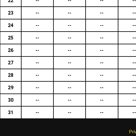
22
--
--
--
--
23
--
--
--
--
24
--
--
--
--
25
--
--
--
--
26
--
--
--
--
27
--
--
--
--
28
--
--
--
--
29
--
--
--
--
30
--
--
--
--
31
--
--
--
--
Pri