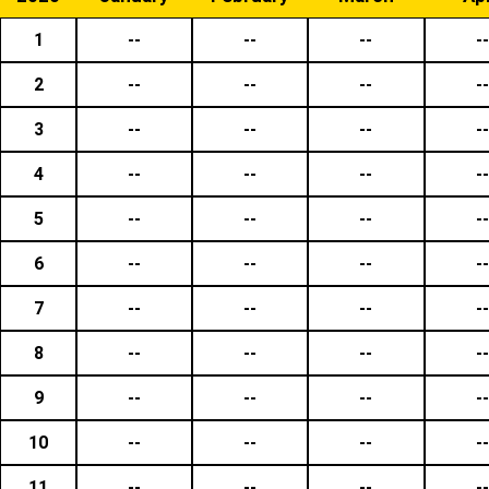
1
--
--
--
--
2
--
--
--
--
3
--
--
--
--
4
--
--
--
--
5
--
--
--
--
6
--
--
--
--
7
--
--
--
--
8
--
--
--
--
9
--
--
--
--
10
--
--
--
--
11
--
--
--
--